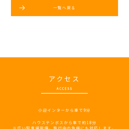
一覧へ戻る
アクセス
A
CCESS
小迎インターから車で9分
ハウステンボスから車で約18分
※広い駐車場完備。旅行中の急病にも対応します。