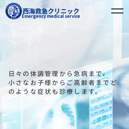
西海救急クリニック
Emergency medical service
日々の体調管理から急病まで、
日々の体調管理から急病まで、
日々の体調管理から急病まで、
小さなお子様からご高齢者までど
小さなお子様からご高齢者までど
小さなお子様からご高齢者までど
のような症状も診療します。
のような症状も診療します。
のような症状も診療します。