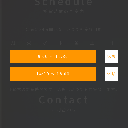
Schedule
診察時間のご案内
急患は24時間365日いつでも受診可能
月
火
水
木
金
土
日
9:00 ～ 12:30
休診
14:30 ～ 18:00
休診
※通常の診察時間です。急患はいつでも診察致します。
Contact
お問合わせ