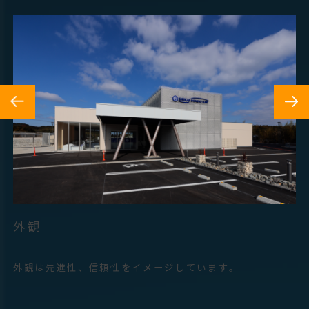
Previous
Next
受付
診察室
医療設備
病室
外観
西海市の美しい海をイメージしデザインしています。天
当院の診察室は「診察・治療」を最優先に設計していま
AI機能を搭載したCT MRIなど最新の高度医療機器を導
病室は4床あり、救急患者の1～2泊の経過観察入院が可
井が高く窓も大きいため、明るく開放的です。
す。各診察室は十分な広さを確保し、ご家族も同席でき
入しています。
能です。
外観は先進性、信頼性をイメージしています。
救急の慌ただしさを感じさせないように、待ち時間のス
るよう広めの作りです。
引き続き治療が必要な場合は、連携病院に転院となりま
トレスを軽減できるように配慮しています。
す。