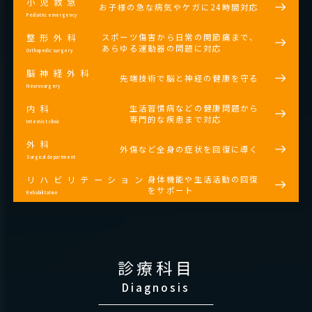
小児救急
お子様の急な病気やケガに24時間対応
Pediatric emergency
スポーツ傷害から日常の関節痛まで、
整形外科
あらゆる運動器の問題に対応
Orthopedic surgery
脳神経外科
先端技術で脳と神経の健康を守る
Neurosurgery
生活習慣病などの健康問題から
内科
専門的な疾患まで対応
Internist clinic
外科
外傷など全身の症状を回復に導く
Surgical department
身体機能や生活活動の回復
リハビリテーション
をサポート
Rehabilitation
診療科目
Diagnosis