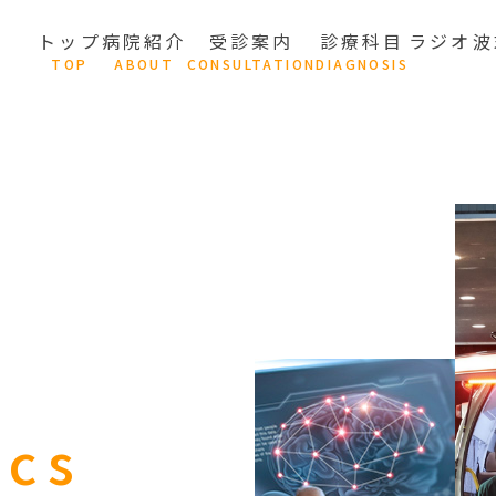
トップ
病院紹介
受診案内
診療科目
ラジオ波
T
OP
A
BOUT
C
ONSULTATION
D
IAGNOSIS
ics