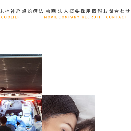
末梢神経焼灼療法
動画
法人概要
採用情報
お問合わせ
C
OOLIEF
M
OVIE
C
OMPANY
R
ECRUIT
C
ONTACT