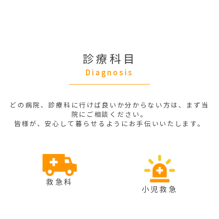
ない場合やぐったりしている場合の方が注意が
必要です。
当院では、小児科の専門医はおりませんが、救
急科専門医が在籍しています。救急科専門医
は、小児を含む幅広い年齢層の救急医療に対応
しており、小児の急な病気やケガにも適切に対
応します。当院の救急科では、お子様の救急医
診療科目
療ニーズに応じた質の高いケアを提供しており
ますので、ご安心ください。
Diagnosis
どの病院、診療科に行けば良いか分からない方は、まず当
院にご相談ください。
皆様が、安心して暮らせるようにお手伝いいたします。
救急科
小児救急