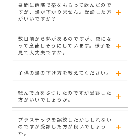
昼間に他院で薬をもらって飲んだので
すが、熱が下がりません。受診した方
がいいですか？
数日前から熱があるのですが、夜にな
子供は37.5℃前後までは平熱と考えても良いで
す。熱が高い＝脳に障害が起こると心配される
って息苦しそうにしています。様子を
お母さんがいますが、熱が高いことが、必ずし
見て大丈夫ですか。
も病気の重症度と関係するわけではありませ
ん。熱以外にどのような症状があるのかが重要
です。軽い風邪症状（咳・鼻汁）と発熱だけ
子供の熱の下げ方を教えてください。
で、水分も取れている、熱が少し下がった時は
発熱に加えて、新生児の発熱である、ぐったり
元気に遊んでいるような場合は様子を見て問題
してきた、けいれんした、咳をしてヒューヒュ
ありません。
ー息苦しそうにしている、何度も嘔吐・下痢を
転んで頭をぶつけたのですが受診した
まず風邪ウイルスなどの発熱の原因が退治され
する、身体に発疹が出てきた、高熱が5日以上
ない限りはすぐに解熱しません。たとえ薬で一
方がいいでしょうか。
続いてるなどの場合は受診をお勧めします。
時的に熱を下げても、風邪が治ったわけではな
いので、また発熱します。服を着せすぎないよ
うにして、水分を積極的に取らせると、汗をか
プラスチックを誤飲したかもしれない
ぶつけた直後に意識を失った場合や嘔吐を繰り
いて下がりやすくなります。
返した場合、だんだんぐったりしてきている場
のですが受診した方が良いでしょう
合は直ちに受診してください。頭部外傷は墜落
か。
の高さやぶつけた場所（コンクリートなのかフ