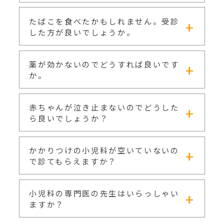
ローリングなのか）も大事になります。高いと
ころからコンクリートの床にぶつけたであれば
たばこを食べたかもしれません。受診
ほとんどの物は数日のうちに便と一緒に出てき
危険性が高くなります。本人の様子を見なが
ます。誤飲したかはっきりしない場合でも、レ
した方が良いでしょうか。
ら、元気に遊んでいるようなら様子をみても大
ントゲンで写るものであれば診断できます。針
丈夫です。受傷後、24時間は注意して見ていて
や釘などの尖った物は、胃や腸を傷つけること
ください。
があるのですぐに受診してください。またボタ
薬が効かないのでどうすれば良いです
たばこは吐き気を起こす作用があり、通常は食
ン電池は胃に穴をあける危険性があり、緊急で
べることは不可能です。一方、吸い殻を浸した
か。
取り出す必要があります。
水にはニコチンが大量に含まれており、少量で
も飲んでしまうと、ニコチン中毒になってしま
う危険性があります。この場合はすぐに受診し
赤ちゃんが泣き止まないのでどうした
薬が病気を治しているのではなく、子供は自身
てください。
の免疫力によって自分で治そうとしています。
ら良いでしょうか？
薬はあくまで補助の役割で、症状を緩和させる
だけです。ぐったりしてきていなければ様子を
見ても良いかもしれません。また小児科領域で
かかりつけの小児科が空いていないの
言葉を発することができない赤ちゃんは泣くこ
使える薬は限られていますので、変更して処方
とで注意を引こうとします。大抵は眠かった
で診てもらえますか？
できる薬は少ないかもしれません。
り、お腹がすいていたり、おむつが不快だった
りなどが原因で、病気が原因のことはほぼあり
ません。泣き止まないだけでなく、母乳を飲ま
小児科の専門医の先生はいらっしゃい
ない、尿が出ない、嘔吐してしまうなどの症状
はい。可能です。気を付けてお越しください。
ますか？
も伴っている場合は受診が必要です。泣き止ま
ないだけであれば様子をみて大丈夫です。泣か